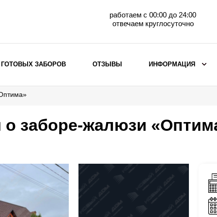
работаем с 00:00 до 24:00
отвечаем круглосуточно
 ГОТОВЫХ ЗАБОРОВ
ОТЗЫВЫ
ИНФОРМАЦИЯ
«Оптима»
ВЫБОР ПО МАТЕРИАЛУ
Заборы с кирпичными столбами
 о заборе-жалюзи «Оптим
Заборы из евроштакетника
горизонтального
Металлические заборы для дачи
Забор жалюзи с кирпичными столбами
Металлические заборы
Металлические ограждения