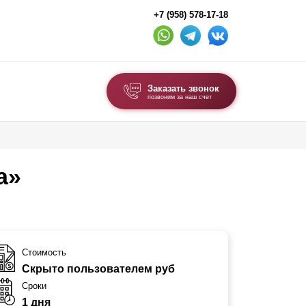
+7 (958) 578-17-18
Заказать звонок
позвоним за наш счет
ВЫБОР ПО ТИПУ
Модульные заборы и ограждения
а»
Комбинированные заборы
Секционные заборы
ВОРОТА И КАЛИТКИ
Стоимость
Скрыто пользователем руб
Ворота откатные
Сроки
Ворота распашные
1 дня
Ворота складные гармошка