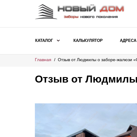
КАТАЛОГ
КАЛЬКУЛЯТОР
АДРЕСА
Главная
Отзыв от Людмилы о заборе-жалюзи 
ВЫБОР ПО МОДЕЛИ
Заборы Ранчо
Отзыв от Людмилы
Заборы Хай-тек
Заборы Классика
Заборы Жалюзи
ВЫБОР ПО НАЗНАЧЕНИЮ
Заборы и ограждения для детских
садов