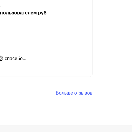
ь
 пользователем руб
 спасибо...
Добрый день
Читать вес
Больше отзывов