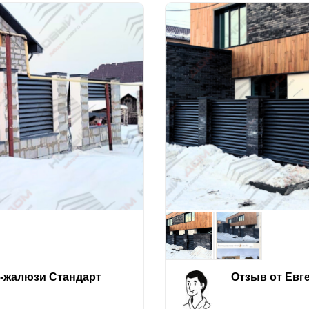
е-жалюзи Стандарт
Отзыв от Евг