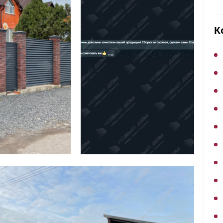
ВЫБОР ПО ХАРАКТЕРИСТИКАМ
Горизонтальные заборы
К
Высокие заборы
Красивые, дизайнерские заборы
ВЫБОР ПО СПОСОБУ МОНТАЖА
Заборы под ключ
Готовые заборы
Комплекты заборов-лего "сделай сам"
Быстровозводимые заборы