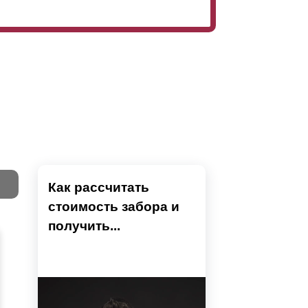
Как рассчитать
стоимость забора и
Тест
получить...
Секци
Высок
Наши 
Выбра
Вы
напол
показ
детски
преды
устан
не тр
Ошиби
модел
Тестов
Вы б
проем
высчи
монта
может
разр
столб
приме
поско
испол
забор
профи
вариа