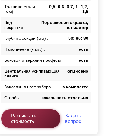
Толщина стали
0,5; 0,6; 0,7; 1; 1,2;
Каркасы ворот
(мм) :
1,5
Калитки
Входные группы
Вид
Порошковая окраска;
покрытия :
полиэстер
Глубина секции (мм) :
50; 60; 80
ВСЕ ДЛЯ ЗАБОРА
Наполнение (лам.) :
есть
Панели для забора
Боковой и верхний профили :
есть
Центральная усиливающая
опционно
планка :
Заклепки в цвет забора :
в комплекте
Столбы :
заказывать отдельно
Рассчитать
Задать
стоимость
вопрос