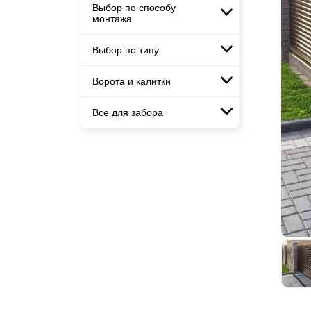
горизонтального
Заборы и ограждения для школ
Выбор по способу
Горизонтальные заборы
Заборы для дачи
Металлические заборы для
монтажа
Забор на участок 10 соток
Высокие заборы
дачи
Элитные заборы для коттеджей
Заборы и ограждения для дома
Красивые, дизайнерские заборы
Заборы и ограждения для школ
Выбор по типу
Забор жалюзи с кирпичными
Заборы под ключ
столбами
Забор на участок 10 соток
Готовые заборы
Ворота и калитки
Металлические заборы
Заборы и ограждения для дома
Модульные заборы и
Комплекты заборов-лего
ограждения
Металлические ограждения
"сделай сам"
Все для забора
Ворота откатные
Комбинированные заборы
Быстровозводимые заборы
Ворота распашные
Секционные заборы
Панели для забора
Ворота складные гармошка
Каркасы ворот
Калитки
Входные группы