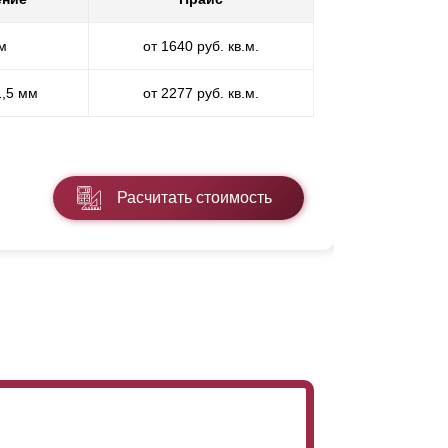
ошковую окраску производимых заборов.
. Для выбора доступен любой цвет из
м
от 1640 руб. кв.м.
П
ь на любой толщине стали. Толщина самого
ая и надежно защищает забор от коррозии. И
х наших конструкторских разработок. Нет
1,5 мм
от 2277 руб. кв.м.
ПП
* ПЭ - поли
Расчитать стоимость
Подробнее
глубину секции и, соответственно, высоту
ели. А чем больше высота ламели, тем
характеристики забора глубина секции и
 параметры нужно ориентироваться на свой
инаково высоком уровне. Менеджеры помогут
ысоты такая: при глубине секции 50 мм,
е секции 80 мм - 105 мм.