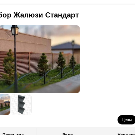
аких доплат нет.
лщина покрытия. Она варьируется от 20 до 40 микрон. Чем покрыт
я достижения такого эффекта мы разработали для ламели новый в
 внешних факторов и тем оно более износостойкое. Во-вторых, это
зываем между собой). На схеме показано как это выглядит. Благод
ста. В двухстороннем варианте лист стали покрывается пленкой оди
бор Жалюзи Стандарт
зываемый, двухсторонний забор. Для сравнения ниже приведены фо
остороннем - только с одной, а со второй стороны лист грунтуется
тима”, “Люкс” и “Модерн”.
рона пускается с лицевой стороны забора, а грунтованная с изнанк
одерн”, поскольку профиль ламели таков, что с двух сторон мы вид
рятана. Поэтому, вероятно, если вы выберете покрытие полиэстер, 
аль с односторонним покрытием. Кстати, в этом варианте покрытия 
м порошковая окраска. И в-третьих, естественно, нужно выбрать цв
рок. Но…
, к сожалению, в покрытии полиэстер есть ряд недостатков, которы
о достоинства. Прежде всего, это невозможность осуществления с 
оцессов. В результате не все конструкторские решения мы можем в
ора от этого хуже не станет, а вот скорость его монтажа при установ
которые элементы, помогающие при монтаже забора. И еще одно “н
сцветок и фактур декоративного покрытия для разной толщины ста
ортимент еще достаточный, как говорится, есть из чего выбрать. Но
лее толстой стали, то ассортимент расцветок очень бедный.
Цены
обы такие проблемы не возникали мы решили вопрос кардинально:
Покрытие
Рама
Наполн