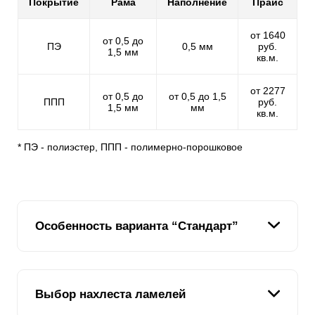
Покрытие
Рама
Наполнение
Прайс
от 1640
от 0,5 до
ПЭ
0,5 мм
руб.
1,5 мм
кв.м.
от 2277
от 0,5 до
от 0,5 до 1,5
ППП
руб.
1,5 мм
мм
кв.м.
* ПЭ - полиэстер, ППП - полимерно-порошковое
Особенность варианта “Стандарт”
Вариант “Стандарт” занимает базовую позицию в
Выбор нахлеста ламелей
линейке наших заборов. Дизайн этого варианта