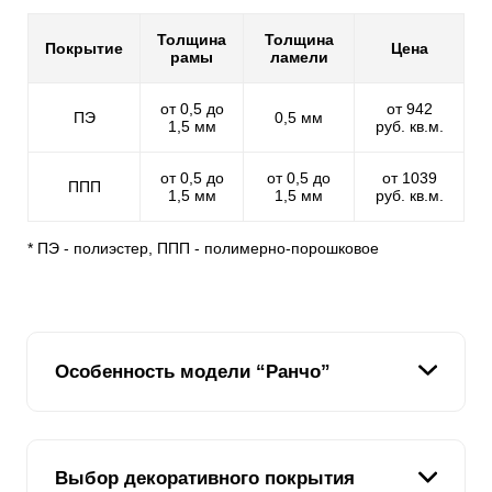
Толщина
Толщина
Покрытие
Цена
рамы
ламели
от 0,5 до
от 942
ПЭ
0,5 мм
1,5 мм
руб. кв.м.
от 0,5 до
от 0,5 до
от 1039
ППП
1,5 мм
1,5 мм
руб. кв.м.
* ПЭ - полиэстер, ППП - полимерно-порошковое
Особенность модели “Ранчо”
Вариант "Ранчо" один из линейки заборов, который
Выбор декоративного покрытия
производит впечатление деревянного. Но