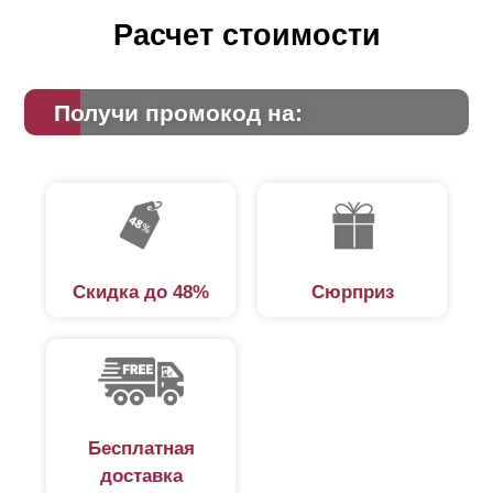
его, и забор будет стоить дешевле.
Расчет стоимости
Существует еще один важный аспект, который надо
учитывать при выборе
нахлеста
. Это дизайн. Дело в
Получи промокод на:
том, что с обратной стороны профиля, когда его
протяженность превышает 1,5 метра, крепится
усиливающая планка. Это необходимо для
предотвращения прогиба таких длинных ламелей.
Крепления данного усилителя заметны на лицевой
стороне забора (см. фото). Если ламели уложены
друг на друга, они скроют эти крепления.
Скидка до 48%
Сюрприз
Бесплатная
доставка